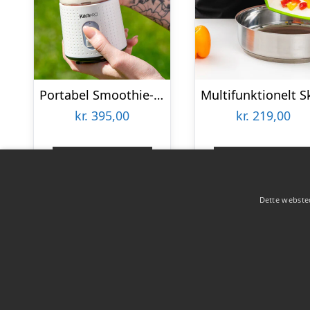
Portabel Smoothie-blender – KitchPro
kr.
395,00
kr.
219,00
Gå til shop
Gå til shop
Dette websted
Copyright 2026 - Pilanto Aps