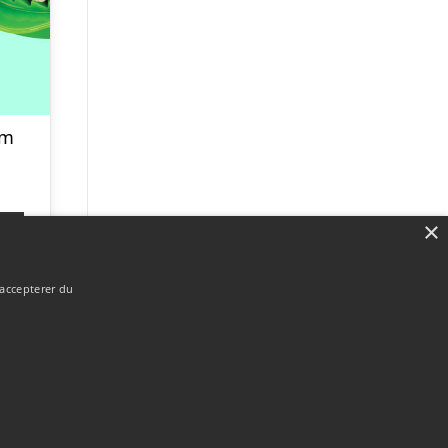
rm
×
p
 accepterer du
Forside
Om / kontakt
Blog
Betingelser