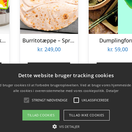
Multifunktionelt Skærebræt – KitchPro
Burritotæppe – Spralla
Dumplingfo
kr.
249,00
kr.
59,00
Gå til shop
Gå til sho
Dette website bruger tracking cookies
 bruger cookies til at forbedre brugeroplevelsen. Ved at bruge vores hjemmeside
alle cookies i overensstemmelse med vores cookiepolitik.
Detaljer
STRENGT NØDVENDIGE
UKLASSIFICEREDE
TILLAD COOKIES
TILLAD IKKE COOKIES
VIS DETALJER