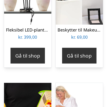
Fleksibel LED-plantelampe – KitchPro
Beskytter til Makeupbørster 3-pak
kr.
399,00
kr.
69,00
Gå til shop
Gå til shop