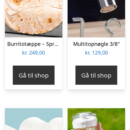
Burritotæppe – Spralla
Multitopnøgle 3/8″
kr.
249,00
kr.
129,00
Gå til shop
Gå til shop