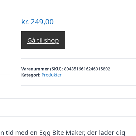
kr.
249,00
Gå til shop
Varenummer (SKU):
8948516616246915802
Kategori:
Produkter
en tid med en Egg Bite Maker, der lader dig