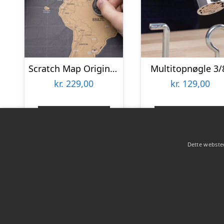
Scratch Map Original Deluxe
Multitopnøgle 3/
kr.
229,00
kr.
129,00
Gå til shop
Gå til shop
Dette websted
Copyright 2026 - Pilanto Aps