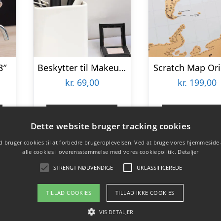
8″
Beskytter til Makeupbørster 3-pak
Scratch Map Ori
kr.
69,00
kr.
199,00
Gå til shop
Gå til sho
Dette website bruger tracking cookies
 bruger cookies til at forbedre brugeroplevelsen. Ved at bruge vores hjemmeside
alle cookies i overensstemmelse med vores cookiepolitik.
Detaljer
STRENGT NØDVENDIGE
UKLASSIFICEREDE
TILLAD COOKIES
TILLAD IKKE COOKIES
VIS DETALJER