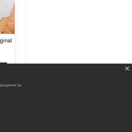
ginal
×
p
 accepterer du
Forside
Om / kontakt
Blog
Betingelser