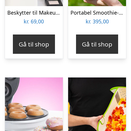
Beskytter til Makeupbørster 3-pak
Portabel Smoothie-blender – KitchPro
kr.
69,00
kr.
395,00
Gå til shop
Gå til shop