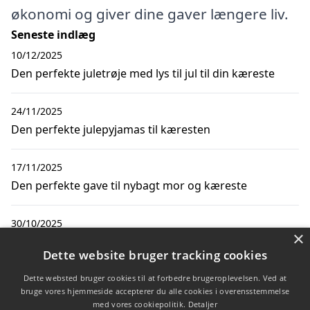
økonomi og giver dine gaver længere liv.
Seneste indlæg
10/12/2025
Den perfekte juletrøje med lys til jul til din kæreste
24/11/2025
Den perfekte julepyjamas til kæresten
17/11/2025
Den perfekte gave til nybagt mor og kæreste
30/10/2025
×
Inspiration til unikke julegaver til erfarne voksne
Dette website bruger tracking cookies
24/06/2025
Dette websted bruger cookies til at forbedre brugeroplevelsen. Ved at
bruge vores hjemmeside accepterer du alle cookies i overensstemmelse
Overrask kæresten i julen med en smuk
med vores cookiepolitik.
Detaljer